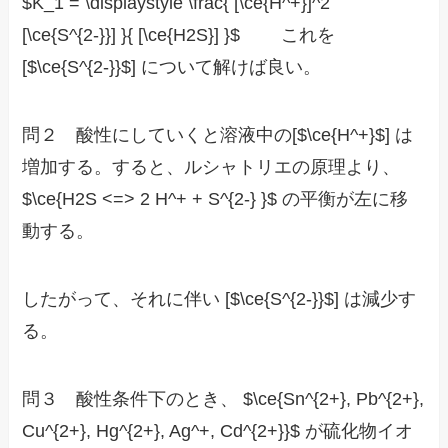
$K_1 = \displaystyle \frac{ [\ce{H^+}]^2
[\ce{S^{2-}}] }{ [\ce{H2S}] }$ これを
[$\ce{S^{2-}}$] について解けば良い。
問２ 酸性にしていくと溶液中の[$\ce{H^+}$] は
増加する。すると、ルシャトリエの原理より、
$\ce{H2S <=> 2 H^+ + S^{2-} }$ の平衡が左に移
動する。
したがって、それに伴い [$\ce{S^{2-}}$] は減少す
る。
問３ 酸性条件下のとき、 $\ce{Sn^{2+}, Pb^{2+},
Cu^{2+}, Hg^{2+}, Ag^+, Cd^{2+}}$ が硫化物イオ