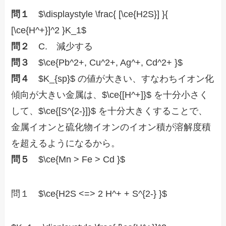
問１
$\displaystyle \frac{ [\ce{H2S}] }{
[\ce{H^+}]^2 }K_1$
問２
C. 減少する
問３
$\ce{Pb^2+, Cu^2+, Ag^+, Cd^2+ }$
問４
$K_{sp}$ の値が大きい、すなわちイオン化
傾向が大きい金属は、$\ce{[H^+]}$ を十分小さく
して、$\ce{[S^{2-}]}$ を十分大きくすることで、
金属イオンと硫化物イオンのイオン積が溶解度積
を超えるようになるから。
問５
$\ce{Mn > Fe > Cd }$
問１ $\ce{H2S <=> 2 H^+ + S^{2-} }$