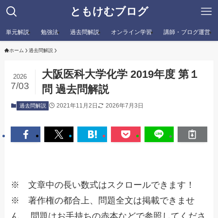
ともけむブログ
単元解説
勉強法
過去問解説
オンライン学習
講師・ブログ運営
ホーム
過去問解説
大阪医科大学化学 2019年度 第１
2026
7/03
問 過去問解説
2021年11月2日
2026年7月3日
過去問解説
※ 文章中の長い数式はスクロールできます！
※ 著作権の都合上、問題全文は掲載できませ
ん。 問題はお手持ちの赤本などで参照してくださ