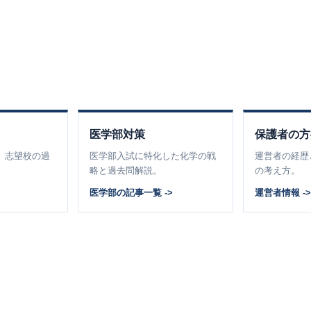
医学部対策
保護者の方
、志望校の過
医学部入試に特化した化学の戦
運営者の経歴
。
略と過去問解説。
の考え方。
医学部の記事一覧 ->
運営者情報 -