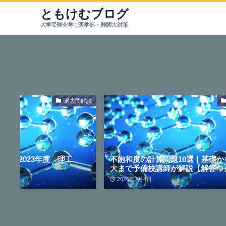
ともけむブログ
過去問解説
学】 2023年度 理工
不飽和度の計算問題10選｜基礎か
大まで予備校講師が解説【解答つ
2026年7月4日