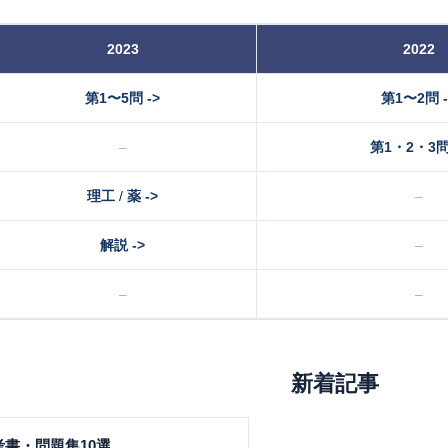
2023
2022
第1〜5問 ->
第1〜2問 -
–
第1・2・3問 
理工
/
薬 ->
–
解説 ->
–
–
–
新着記事
書・問題集10選