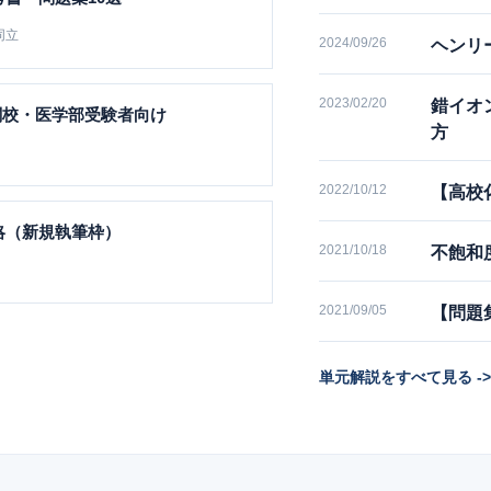
同立
2024/09/26
ヘンリ
2023/02/20
錯イオ
難関校・医学部受験者向け
方
2022/10/12
【高校
略（新規執筆枠）
2021/10/18
不飽和
2021/09/05
【問題
単元解説をすべて見る ->