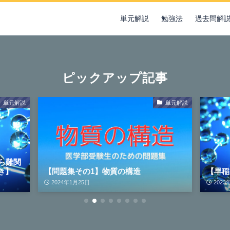
単元解説
勉強法
過去問解
ピックアップ記事
単元解説
単元解説
ら難関
き】
【問題集その1】物質の構造
【早稲
2024年1月25日
2023