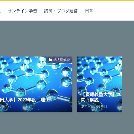
説
オンライン学習
講師・ブログ運営
日常
過去問解説
【慶應義塾大学】2023年
田大学】2023年度 理工
問 解説
年2月17日
2023年2月16日