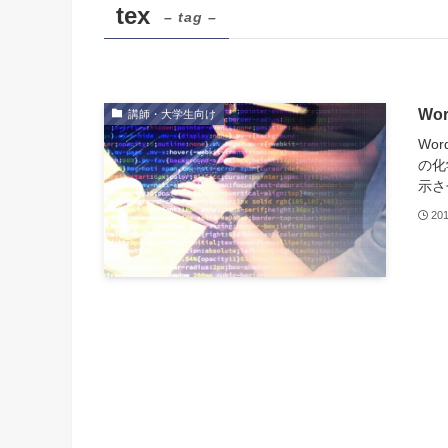
tex
– tag –
Wo
講師・大学生向け
Wo
の化
示さ
20