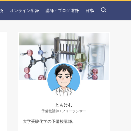
説
オンライン学習
講師・ブログ運営
日常
ともけむ
予備校講師 / フリーランサー
大学受験化学の予備校講師。