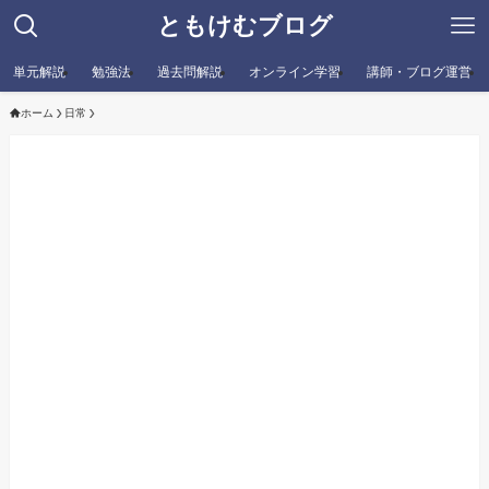
ともけむブログ
単元解説
勉強法
過去問解説
オンライン学習
講師・ブログ運営
ホーム
日常