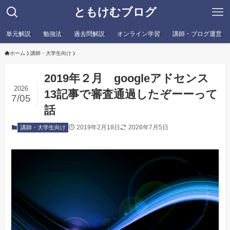
ともけむブログ
単元解説
勉強法
過去問解説
オンライン学習
講師・ブログ運営
ホーム
講師・大学生向け
2019年２月 googleアドセンス
2026
13記事で審査通過したぞーーって
7/05
話
2019年2月18日
2026年7月5日
講師・大学生向け