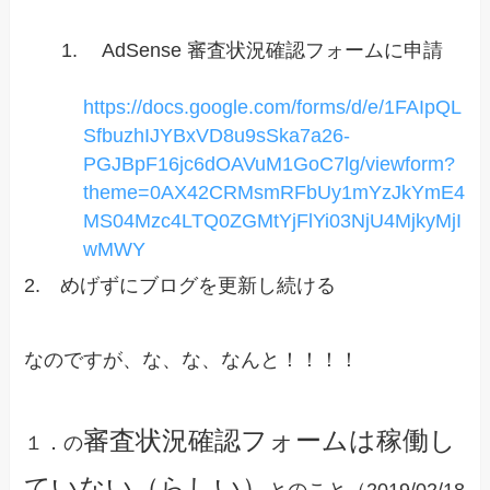
AdSense 審査状況確認フォームに申請
https://docs.google.com/forms/d/e/1FAIpQL
SfbuzhIJYBxVD8u9sSka7a26-
PGJBpF16jc6dOAVuM1GoC7lg/viewform?
theme=0AX42CRMsmRFbUy1mYzJkYmE4
MS04Mzc4LTQ0ZGMtYjFlYi03NjU4MjkyMjI
wMWY
2. めげずにブログを更新し続ける
なのですが、な、な、なんと！！！！
審査状況確認フォームは稼働し
１．の
ていない（らしい）